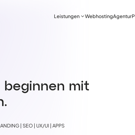
Leistungen
Webhosting
Agentur
P
n beginnen mit
.
NDING | SEO | UX/UI | APPS