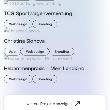
TCG Sportwagenvermietung
Webdesign
Branding
Christina Slonova
App
Webdesign
Branding
Hebammenpraxis – Mein Landkind
Webdesign
Branding
weitere Projekte anzeigen