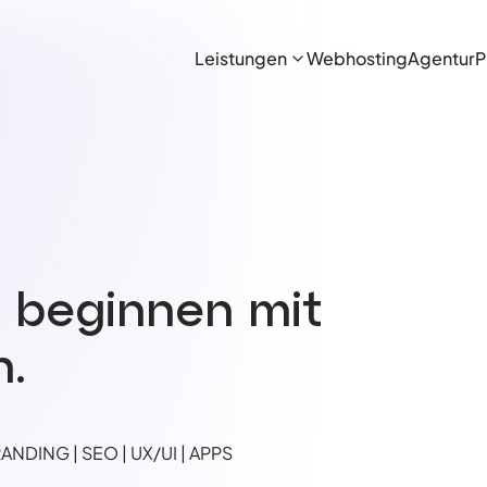
Leistungen
Webhosting
Agentur
P
n beginnen mit
.
NDING | SEO | UX/UI | APPS