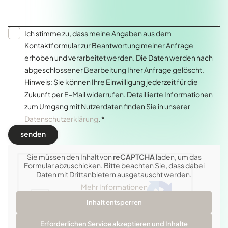
Ich stimme zu, dass meine Angaben aus dem
Kontaktformular zur Beantwortung meiner Anfrage
erhoben und verarbeitet werden. Die Daten werden nach
abgeschlossener Bearbeitung Ihrer Anfrage gelöscht.
Hinweis: Sie können Ihre Einwilligung jederzeit für die
Zukunft per E-Mail widerrufen. Detaillierte Informationen
zum Umgang mit Nutzerdaten finden Sie in unserer
Datenschutzerklärung
. *
Sie müssen den Inhalt von
reCAPTCHA
laden, um das
Formular abzuschicken. Bitte beachten Sie, dass dabei
Daten mit Drittanbietern ausgetauscht werden.
Mehr Informationen
Inhalt entsperren
Erforderlichen Service akzeptieren und Inhalte