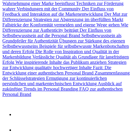
Wahrnehmung einer Marke beeinflusst
Techniken zur Förderung
wahrer Verbindungen mit der Community
Der Einfluss von
Feedback und Interaktion auf die Markenentwicklung
Der Mut zur
Differenzierung
Strategien zur Abgrenzung im überfüllten Markt
Fallstricke der Konformität vermeiden und eigene Wege gehen
Wie
Differenzierung zur Authenticity beiträgt
Der Einfluss von
Selbstbewusstsein auf die Personal Brand
Selbstbewusstsein als
Grundpfeiler für Authentizität
Übungen zur Stärkung des eigenen
Selbstbewusstseins
Beispiele für selbstbewusste Markenbotschaften
und deren Erfolg
Die Rolle von Inspiration und Qualität in der
Markenbildung
Verlässliche Qualität als Grundlage für langfristigen
Erfolg
Wie inspirierende Inhalte das Publikum anziehen
Strategien
zur Entwicklung qualitativ hochwertiger Inhalte
Fazit: Die
Entwicklung einer authentischen Personal Brand
Zusammenfassung
der Schlüsselstrategien
Ermutigung zur kontinuierlichen
persönlichen und markentechnischen Entwicklung
Ausblick auf
zukünftige Trends im Personal Branding
FAQ zur authentischen
Personal Brand