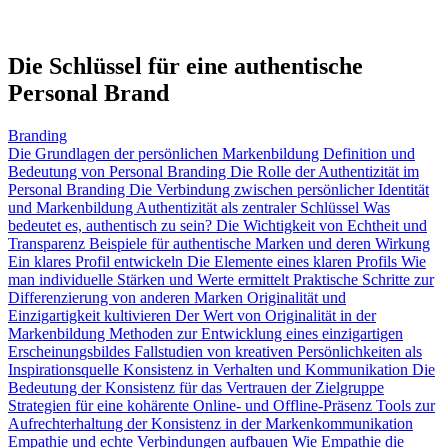
Die Schlüssel für eine authentische
Personal Brand
Branding
Die Grundlagen der persönlichen Markenbildung
Definition und
Bedeutung von Personal Branding
Die Rolle der Authentizität im
Personal Branding
Die Verbindung zwischen persönlicher Identität
und Markenbildung
Authentizität als zentraler Schlüssel
Was
bedeutet es, authentisch zu sein?
Die Wichtigkeit von Echtheit und
Transparenz
Beispiele für authentische Marken und deren Wirkung
Ein klares Profil entwickeln
Die Elemente eines klaren Profils
Wie
man individuelle Stärken und Werte ermittelt
Praktische Schritte zur
Differenzierung von anderen Marken
Originalität und
Einzigartigkeit kultivieren
Der Wert von Originalität in der
Markenbildung
Methoden zur Entwicklung eines einzigartigen
Erscheinungsbildes
Fallstudien von kreativen Persönlichkeiten als
Inspirationsquelle
Konsistenz in Verhalten und Kommunikation
Die
Bedeutung der Konsistenz für das Vertrauen der Zielgruppe
Strategien für eine kohärente Online- und Offline-Präsenz
Tools zur
Aufrechterhaltung der Konsistenz in der Markenkommunikation
Empathie und echte Verbindungen aufbauen
Wie Empathie die