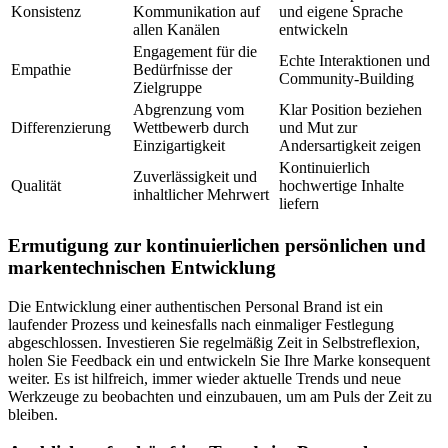
Konsistenz
Kommunikation auf
und eigene Sprache
allen Kanälen
entwickeln
Engagement für die
Echte Interaktionen und
Empathie
Bedürfnisse der
Community-Building
Zielgruppe
Abgrenzung vom
Klar Position beziehen
Differenzierung
Wettbewerb durch
und Mut zur
Einzigartigkeit
Andersartigkeit zeigen
Kontinuierlich
Zuverlässigkeit und
Qualität
hochwertige Inhalte
inhaltlicher Mehrwert
liefern
Ermutigung zur kontinuierlichen persönlichen und
markentechnischen Entwicklung
Die Entwicklung einer authentischen Personal Brand ist ein
laufender Prozess und keinesfalls nach einmaliger Festlegung
abgeschlossen. Investieren Sie regelmäßig Zeit in Selbstreflexion,
holen Sie Feedback ein und entwickeln Sie Ihre Marke konsequent
weiter. Es ist hilfreich, immer wieder aktuelle Trends und neue
Werkzeuge zu beobachten und einzubauen, um am Puls der Zeit zu
bleiben.