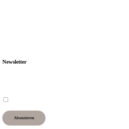
Newsletter
Ich möchte den Newsletter erhalten und willige ein, dass meine E-Mail-Adresse dafür
verwendet wird. Hinweise zum Datenschutz finde ich in der Datenschutzerklärung. Ich
kann meine Einwilligung jederzeit widerrufen.