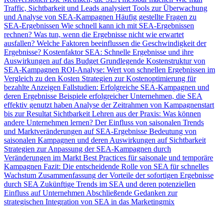
Traffic, Sichtbarkeit und Leads analysiert
Tools zur Überwachung
und Analyse von SEA-Kampagnen
Häufig gestellte Fragen zu
SEA-Ergebnissen
Wie schnell kann ich mit SEA-Ergebnissen
rechnen?
Was tun, wenn die Ergebnisse nicht wie erwartet
ausfallen?
Welche Faktoren beeinflussen die Geschwindigkeit der
Ergebnisse?
Kostenfaktor SEA: Schnelle Ergebnisse und ihre
Auswirkungen auf das Budget
Grundlegende Kostenstruktur von
SEA-Kampagnen
ROI-Analyse: Wert von schnellen Ergebnissen im
Vergleich zu den Kosten
Strategien zur Kostenoptimierung für
bezahlte Anzeigen
Fallstudien: Erfolgreiche SEA-Kampagnen und
deren Ergebnisse
Beispiele erfolgreicher Unternehmen, die SEA
effektiv genutzt haben
Analyse der Zeitrahmen von Kampagnenstart
bis zur Resultat Sichtbarkeit
Lehren aus der Praxis: Was können
andere Unternehmen lernen?
Der Einfluss von saisonalen Trends
und Marktveränderungen auf SEA-Ergebnisse
Bedeutung von
saisonalen Kampagnen und deren Auswirkungen auf Sichtbarkeit
Strategien zur Anpassung der SEA-Kampagnen durch
Veränderungen im Markt
Best Practices für saisonale und temporäre
Kampagnen
Fazit: Die entscheidende Rolle von SEA für schnelles
Wachstum
Zusammenfassung der Vorteile der sofortigen Ergebnisse
durch SEA
Zukünftige Trends im SEA und deren potenziellen
Einfluss auf Unternehmen
Abschließende Gedanken zur
strategischen Integration von SEA in das Marketingmix