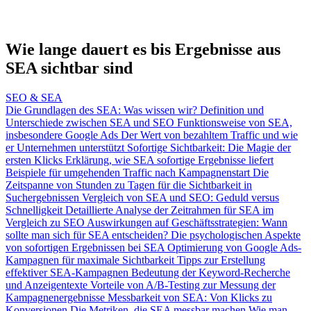
Wie lange dauert es bis Ergebnisse aus
SEA sichtbar sind
SEO & SEA
Die Grundlagen des SEA: Was wissen wir?
Definition und
Unterschiede zwischen SEA und SEO
Funktionsweise von SEA,
insbesondere Google Ads
Der Wert von bezahltem Traffic und wie
er Unternehmen unterstützt
Sofortige Sichtbarkeit: Die Magie der
ersten Klicks
Erklärung, wie SEA sofortige Ergebnisse liefert
Beispiele für umgehenden Traffic nach Kampagnenstart
Die
Zeitspanne von Stunden zu Tagen für die Sichtbarkeit in
Suchergebnissen
Vergleich von SEA und SEO: Geduld versus
Schnelligkeit
Detaillierte Analyse der Zeitrahmen für SEA im
Vergleich zu SEO
Auswirkungen auf Geschäftsstrategien: Wann
sollte man sich für SEA entscheiden?
Die psychologischen Aspekte
von sofortigen Ergebnissen bei SEA
Optimierung von Google Ads-
Kampagnen für maximale Sichtbarkeit
Tipps zur Erstellung
effektiver SEA-Kampagnen
Bedeutung der Keyword-Recherche
und Anzeigentexte
Vorteile von A/B-Testing zur Messung der
Kampagnenergebnisse
Messbarkeit von SEA: Von Klicks zu
Konversionen
Die Metriken, die SEA messbar machen
Wie man