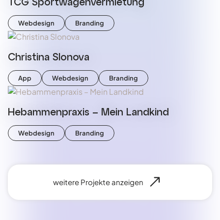
TCG Sportwagenvermietung
Webdesign
Branding
Christina Slonova
App
Webdesign
Branding
Hebammenpraxis – Mein Landkind
Webdesign
Branding
weitere Projekte anzeigen