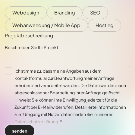
Webdesign
Branding
SEO
Webanwendung / Mobile App
Hosting
Projektbeschreibung
Ich stimme zu, dass meine Angaben aus dem
Kontaktformular zur Beantwortung meiner Anfrage
erhoben und verarbeitet werden. Die Daten werden nach
abgeschlossener Bearbeitung Ihrer Anfrage gelöscht.
Hinweis: Sie können Ihre Einwilligung jederzeit für die
Zukunft per E-Mail widerrufen. Detaillierte Informationen
zum Umgang mit Nutzerdaten finden Sie in unserer
Datenschutzerklärung
. *