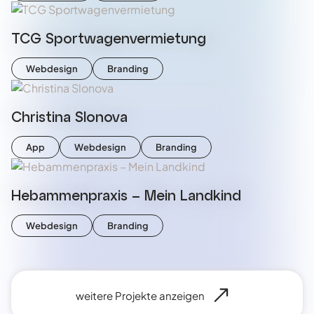
TCG Sportwagenvermietung
Webdesign
Branding
Christina Slonova
App
Webdesign
Branding
Hebammenpraxis – Mein Landkind
Webdesign
Branding
weitere Projekte anzeigen