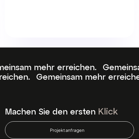
en. Gemeinsam mehr erreichen.
G
.
Gemeinsam mehr erreichen. Gem
Klick
Machen Sie den ersten
Projekt anfragen