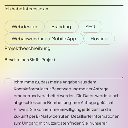
Ich habe Interesse an ...
Webdesign
Branding
SEO
Webanwendung / Mobile App
Hosting
Projektbeschreibung
Ich stimme zu, dass meine Angaben aus dem
Kontaktformular zur Beantwortung meiner Anfrage
erhoben und verarbeitet werden. Die Daten werden nach
abgeschlossener Bearbeitung Ihrer Anfrage gelöscht.
Hinweis: Sie können Ihre Einwilligung jederzeit für die
Zukunft per E-Mail widerrufen. Detaillierte Informationen
zum Umgang mit Nutzerdaten finden Sie in unserer