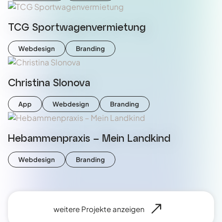
TCG Sportwagenvermietung
Webdesign
Branding
Christina Slonova
App
Webdesign
Branding
Hebammenpraxis – Mein Landkind
Webdesign
Branding
weitere Projekte anzeigen