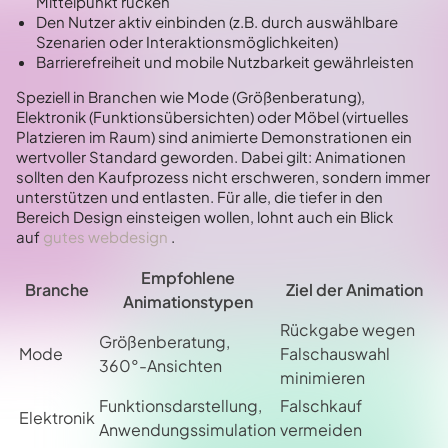
Mittelpunkt rücken
Den Nutzer aktiv einbinden (z.B. durch auswählbare
Szenarien oder Interaktionsmöglichkeiten)
Barrierefreiheit und mobile Nutzbarkeit gewährleisten
Speziell in Branchen wie Mode (Größenberatung),
Elektronik (Funktionsübersichten) oder Möbel (virtuelles
Platzieren im Raum) sind animierte Demonstrationen ein
wertvoller Standard geworden. Dabei gilt: Animationen
sollten den Kaufprozess nicht erschweren, sondern immer
unterstützen und entlasten. Für alle, die tiefer in den
Bereich Design einsteigen wollen, lohnt auch ein Blick
auf
gutes webdesign
.
Empfohlene
Branche
Ziel der Animation
Animationstypen
Rückgabe wegen
Größenberatung,
Mode
Falschauswahl
360°-Ansichten
minimieren
Funktionsdarstellung,
Falschkauf
Elektronik
Anwendungssimulation
vermeiden