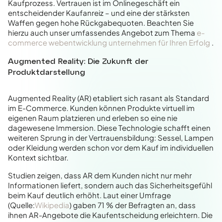
Kaufprozess. Vertrauen ist im Onlinegeschäft ein
entscheidender Kaufanreiz – und eine der stärksten
Waffen gegen hohe Rückgabequoten. Beachten Sie
hierzu auch unser umfassendes Angebot zum Thema
e-
commerce webentwicklung unternehmen für Ihren Erfolg
.
Augmented Reality: Die Zukunft der
Produktdarstellung
Augmented Reality (AR) etabliert sich rasant als Standard
im E-Commerce. Kunden können Produkte virtuell im
eigenen Raum platzieren und erleben so eine nie
dagewesene Immersion. Diese Technologie schafft einen
weiteren Sprung in der Vertrauensbildung: Sessel, Lampen
oder Kleidung werden schon vor dem Kauf im individuellen
Kontext sichtbar.
Studien zeigen, dass AR dem Kunden nicht nur mehr
Informationen liefert, sondern auch das Sicherheitsgefühl
beim Kauf deutlich erhöht. Laut einer Umfrage
(Quelle:
Wikipedia
) gaben 71 % der Befragten an, dass
ihnen AR-Angebote die Kaufentscheidung erleichtern. Die