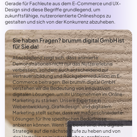
Gerade für Fachleute aus dem E-Commerce und UX-
Design sind diese Begriffe grundlegend, um
zukunftsfähige, nutzerorientierte Onlineshops zu
gestalten und sich von der Konkurrenz abzuheben.
Sie haben Fragen? brumm digital GmbH ist
für Sie da!
Abschließend zeigt sich, dass animierte
Demonstrationen nicht nur das Nutzererlebnis
verbessern, sondern auch entscheidend zur
Vertrauensbildung und Rückgabenreduktion im E-
Commerce beitragen. Bei brumm digital GmbH
verstehen wir die Bedeutung von innovativen
digitalen Lösungen, um Ihr Unternehmen im Online-
Marketing zu stärken. Unsere Expertise in
Webentwicklung, Grafikdesign, und digitalem
Marketing stellt sicher, dass wir maßgeschneiderte
Lösungen für Ihre spezifischen Bedürfnisse
anbieten können. Wenn Sie bereit sind, Ihre digitale
Strategie auf die nächste Stufe zu heben und von
den Vorteilen animierter Inhalte zu profitieren,