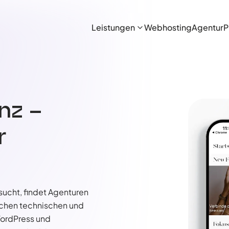
Leistungen
Webhosting
Agentur
P
nz –
r
sucht, findet Agenturen
ichen technischen und
WordPress und