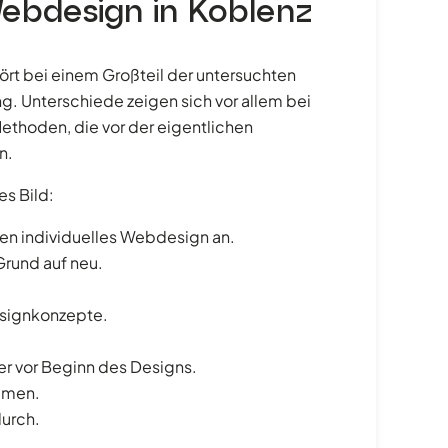
Webdesign in Koblenz
rt bei einem Großteil der untersuchten
. Unterschiede zeigen sich vor allem bei
ethoden, die vor der eigentlichen
n.
es Bild:
en individuelles Webdesign an.
Grund auf neu.
esignkonzepte.
r vor Beginn des Designs.
emen.
durch.