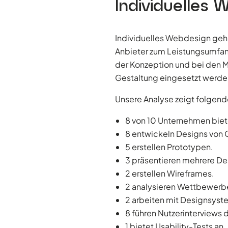
Individuelles 
Individuelles Webdesign gehö
Anbieter zum Leistungsumfang
der Konzeption und bei den M
Gestaltung eingesetzt werde
Unsere Analyse zeigt folgend
8 von 10 Unternehmen biet
8 entwickeln Designs von 
5 erstellen Prototypen.
3 präsentieren mehrere D
2 erstellen Wireframes.
2 analysieren Wettbewerbe
2 arbeiten mit Designsyst
8 führen Nutzerinterviews 
1 bietet Usability-Tests an.