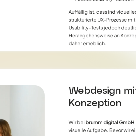
Auffällig ist, dass individuell
strukturierte UX-Prozesse m
Usability-Tests jedoch deutl
Herangehensweise an Konzept
daher erheblich.
Webdesign mit 
Konzeption
Wir bei
brumm digital GmbH
visuelle Aufgabe. Bevor wir e