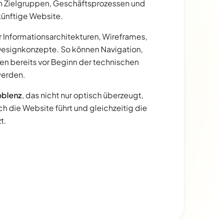
n Zielgruppen, Geschäftsprozessen und
künftige Website.
r Informationsarchitekturen, Wireframes,
Designkonzepte. So können Navigation,
nen bereits vor Beginn der technischen
werden.
oblenz
, das nicht nur optisch überzeugt,
ch die Website führt und gleichzeitig die
t.