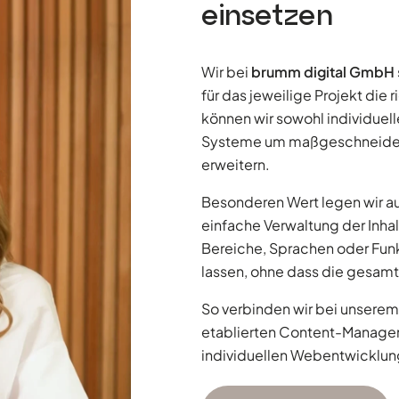
einsetzen
Wir bei
brumm digital GmbH
für das jeweilige Projekt die
können wir sowohl individue
Systeme um maßgeschneiderte
erweitern.
Besonderen Wert legen wir au
einfache Verwaltung der Inhal
Bereiche, Sprachen oder Funkt
lassen, ohne dass die gesam
So verbinden wir bei unsere
etablierten Content-Manage
individuellen Webentwicklun