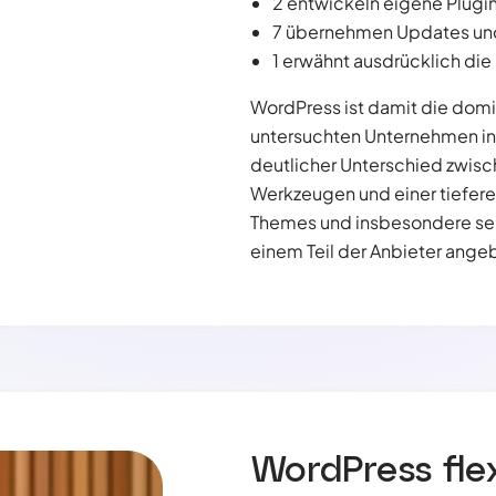
2 entwickeln eigene Plugin
7 übernehmen Updates un
1 erwähnt ausdrücklich di
WordPress ist damit die dom
untersuchten Unternehmen in K
deutlicher Unterschied zwisc
Werkzeugen und einer tiefere
Themes und insbesondere sel
einem Teil der Anbieter ange
WordPress flex