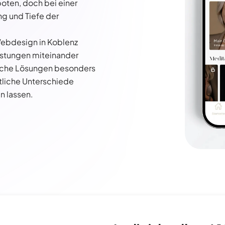
ten, doch bei einer
g und Tiefe der
Webdesign in Koblenz
eistungen miteinander
elche Lösungen besonders
utliche Unterschiede
n lassen.