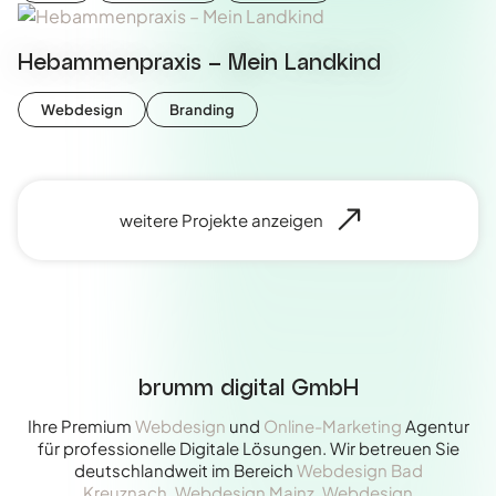
Hebammenpraxis – Mein Landkind
Webdesign
Branding
weitere Projekte anzeigen
brumm digital GmbH
Ihre Premium
Webdesign
und
Online-Marketing
Agentur
für professionelle Digitale Lösungen. Wir betreuen Sie
deutschlandweit im Bereich
Webdesign Bad
Kreuznach
,
Webdesign Mainz
,
Webdesign