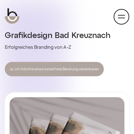
open
Grafikdesign Bad Kreuznach
Erfolgreiches Branding von A-Z
Ja, ich möchte eine kostenfreie Beratung vereinbaren