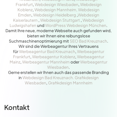
Frankfurt
,
Webdesign Wiesbaden
,
Webdesign
Koblenz
,
Webdesign Mannheim,
Webdesign
Emden
,
Webdesign Heidelberg
,
Webdesign
Kaiserlautern
,
Webdesign Stuttgart
,
Webdesign
Ludwigshafen
und
WordPress Webdesign München
.
Damit Ihre neue, moderne Webseite auch gefunden wird,
bieten wir Ihnen eine reibungslose
Suchmaschinenoptimierung mit
SEO Bad Kreuznach
.
Wir sind die Werbeagentur Ihres Vertrauens
für
Werbeagentur Bad Kreuznach
,
Werbeagentur
Frankfurt
,
Werbeagentur Koblenz
,
Werbeagentur
Mainz
,
Werbeagentur Mannheim
oder
Werbeagentur
Wiesbaden
.
Gerne erstellen wir Ihnen auch das passende Branding
in
Webdesign Bad Kreuznach.
Grafikdesign
Wiesbaden
,
Grafikdesign Mannheim
Kontakt