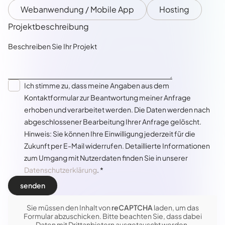
Webanwendung / Mobile App
Hosting
Projektbeschreibung
Ich stimme zu, dass meine Angaben aus dem
Kontaktformular zur Beantwortung meiner Anfrage
erhoben und verarbeitet werden. Die Daten werden nach
abgeschlossener Bearbeitung Ihrer Anfrage gelöscht.
Hinweis: Sie können Ihre Einwilligung jederzeit für die
Zukunft per E-Mail widerrufen. Detaillierte Informationen
zum Umgang mit Nutzerdaten finden Sie in unserer
Datenschutzerklärung
. *
Sie müssen den Inhalt von
reCAPTCHA
laden, um das
Formular abzuschicken. Bitte beachten Sie, dass dabei
Daten mit Drittanbietern ausgetauscht werden.