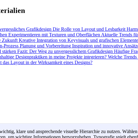
erialien
vergessliches Grafikdesign
Die Rolle von Layout und Lesbarkeit
Harmo
ehen
Experimentieren mit Texturen und Oberflächen
Aktuelle Trends fü
ie Zukunft
Kreative Integration von Keyvisuals und grafischen Element
gn-Prozess
Planung und Vorbereitung
Inspiration und innovative Ansät
l stärken
Fazit: Der Weg zu unvergesslichem Grafikdesign
Häufige Fr
haltige Designpraktiken in meine Projekte integrieren?
Welche Trends 
lt das Layout in der Wirksamkeit eines Designs?
s wichtig, klare und ansprechende visuelle Hierarchie zu nutzen. Wähl
tzen, um wichtige Informationen hervorzuheben. Typografie spielt ebenfa