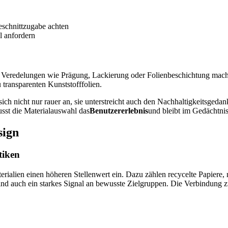
eschnittzugabe achten
l anfordern
e Veredelungen wie Prägung, Lackierung oder Folienbeschichtung mac
 transparenten Kunststofffolien.
 sich nicht nur rauer an, sie unterstreicht auch den Nachhaltigkeitsge
sst die Materialauswahl das
Benutzererlebnis
und bleibt im Gedächtnis
sign
tiken
lien einen höheren Stellenwert ein. Dazu zählen recycelte Papiere, n
sind auch ein starkes Signal an bewusste Zielgruppen. Die Verbindung z