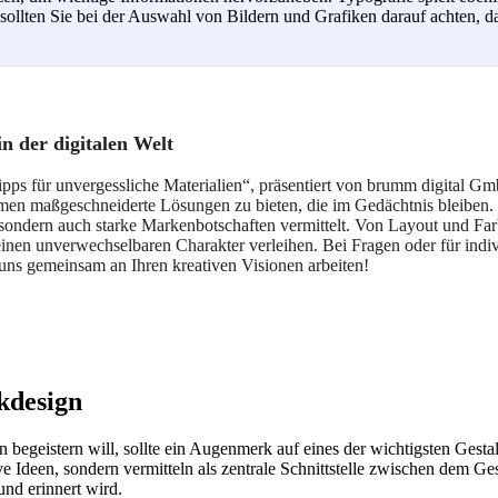
sollten Sie bei der Auswahl von Bildern und Grafiken darauf achten, das
n der digitalen Welt
s für unvergessliche Materialien“, präsentiert von brumm digital Gm
en maßgeschneiderte Lösungen zu bieten, die im Gedächtnis bleiben. I
, sondern auch starke Markenbotschaften vermittelt. Von Layout und Far
einen unverwechselbaren Charakter verleihen. Bei Fragen oder für indi
uns gemeinsam an Ihren kreativen Visionen arbeiten!
kdesign
 begeistern will, sollte ein Augenmerk auf eines der wichtigsten Gest
ive Ideen, sondern vermitteln als zentrale Schnittstelle zwischen dem 
nd erinnert wird.