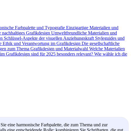
nische Farbpalette und Typografie
Einzigartige Materialien und
r nachhaltiges Grafikdesign
Umweltfreundliche Materialien und
en
Schlüssel-Aspekte der visuellen Anziehungskraft
Styleguides und
ze
Ethik und Verantwortung im Grafikdesign
Die gesellschaftliche
agen zum Thema Grafikdesign und Materialwahl
Welche Materialien
im Grafikdesign sind für 2025 besonders relevant?
Wie wähle ich die
en Sie eine harmonische Farbpalette, die zum Thema und zur
lls eine entscheidende Rolle; kombinieren Sie Schriftarten, die gut