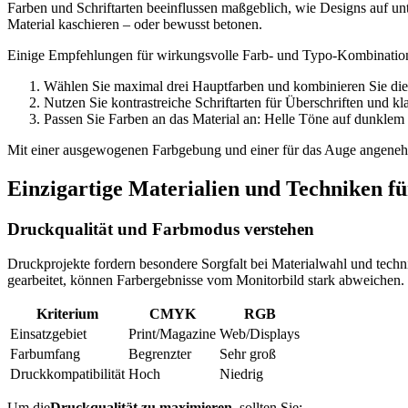
Farben und Schriftarten beeinflussen maßgeblich, wie Designs auf un
Material kaschieren – oder bewusst betonen.
Einige Empfehlungen für wirkungsvolle Farb- und Typo-Kombinatio
Wählen Sie maximal drei Hauptfarben und kombinieren Sie die
Nutzen Sie kontrastreiche Schriftarten für Überschriften und kla
Passen Sie Farben an das Material an: Helle Töne auf dunklem 
Mit einer ausgewogenen Farbgebung und einer für das Auge angenehm
Einzigartige Materialien und Techniken f
Druckqualität und Farbmodus verstehen
Druckprojekte fordern besondere Sorgfalt bei Materialwahl und tech
gearbeitet, können Farbergebnisse vom Monitorbild stark abweichen.
Kriterium
CMYK
RGB
Einsatzgebiet
Print/Magazine
Web/Displays
Farbumfang
Begrenzter
Sehr groß
Druckkompatibilität
Hoch
Niedrig
Um die
Druckqualität zu maximieren
, sollten Sie: