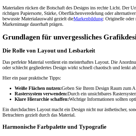
Materialien rücken die Botschaft des Designs ins rechte Licht. Der U
richtigen Papiersorte, Stärke, Oberflächenveredelung oder alternativ
bewusste Materialauswahl gezielt die
Markenbildung
: Originelle ode
Markenimage dauerhaft prägen.
Grundlagen für unvergessliches Grafikdes
Die Rolle von Layout und Lesbarkeit
Das perfekte Material verdient ein meisterhaftes Layout. Die Anordnu
oder schlecht gegliedertes Design wirkt schnell chaotisch und lenkt ab
Hier ein paar praktische Tipps:
Weiße Flächen nutzen:
Geben Sie Ihrem Design Raum zum Atme
Rastersystem verwenden:
Durch ein unsichtbares Rastersyste
Klare Hierarchie schaffen:
Wichtige Informationen sollten op
Ein durchdachtes Layout macht ein Design nicht nur ästhetischer, so
Betrachters gezielt durch das Material.
Harmonische Farbpalette und Typografie