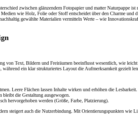
nterschied zwischen glänzendem Fotopapier und matter Naturpappe ist n
er Medien wie Holz, Folie oder Stoff entscheidet über den Charme und d
r nachhaltig gewählte Materialien vermitteln Werte – wie Innovationskr
ign
ng von Text, Bildern und Freiräumen beeinflusst wesentlich, wie leich
, während ein klar strukturiertes Layout die Aufmerksamkeit gezielt len
n. Leere Flächen lassen Inhalte wirken und erhöhen die Lesbarkeit.
m bleibt die Gestaltung ausgewogen.
tisch hervorgehoben werden (Größe, Farbe, Platzierung).
ndern steigert auch die Nutzerbindung. Mit Orientierungspunkten wie L