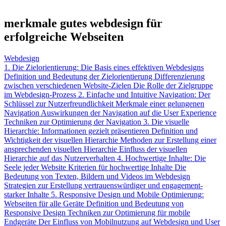
merkmale gutes webdesign für
erfolgreiche Webseiten
Webdesign
1. Die Zielorientierung: Die Basis eines effektiven Webdesigns
Definition und Bedeutung der Zielorientierung
Differenzierung
zwischen verschiedenen Website-Zielen
Die Rolle der Zielgruppe
im Webdesign-Prozess
2. Einfache und Intuitive Navigation: Der
Schlüssel zur Nutzerfreundlichkeit
Merkmale einer gelungenen
Navigation
Auswirkungen der Navigation auf die User Experience
Techniken zur Optimierung der Navigation
3. Die visuelle
Hierarchie: Informationen gezielt präsentieren
Definition und
Wichtigkeit der visuellen Hierarchie
Methoden zur Erstellung einer
ansprechenden visuellen Hierarchie
Einfluss der visuellen
Hierarchie auf das Nutzerverhalten
4. Hochwertige Inhalte: Die
Seele jeder Website
Kriterien für hochwertige Inhalte
Die
Bedeutung von Texten, Bildern und Videos im Webdesign
Strategien zur Erstellung vertrauenswürdiger und engagement-
starker Inhalte
5. Responsive Design und Mobile Optimierung:
Webseiten für alle Geräte
Definition und Bedeutung von
Responsive Design
Techniken zur Optimierung für mobile
Endgeräte
Der Einfluss von Mobilnutzung auf Webdesign und User