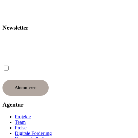
Newsletter
Ich möchte den Newsletter erhalten und willige ein, dass meine E-Mail-Adresse dafür
verwendet wird. Hinweise zum Datenschutz finde ich in der Datenschutzerklärung. Ich
kann meine Einwilligung jederzeit widerrufen.
Agentur
Projekte
Team
Preise
Digitale Förderung