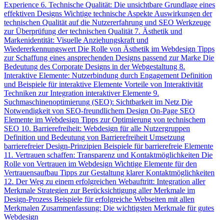
Experience
6. Technische Qualität: Die unsichtbare Grundlage eines
effektiven Designs
Wichtige technische Aspekte
Auswirkungen der
technischen Qualität auf die Nutzererfahrung und SEO
Werkzeuge
zur Überprüfung der technischen Qualität
7. Ästhetik und
Markenidentität: Visuelle Anziehungskraft und
Wiedererkennungswert
Die Rolle von Ästhetik im Webdesign
Tipps
zur Schaffung eines ansprechenden Designs passend zur Marke
Die
Bedeutung des Corporate Designs in der Webgestaltung
8.
Interaktive Elemente: Nutzerbindung durch Engagement
Definition
und Beispiele für interaktive Elemente
Vorteile von Interaktivität
Techniken zur Integration interaktiver Elemente
9.
Suchmaschinenoptimierung (SEO): Sichtbarkeit im Netz
Die
Notwendigkeit von SEO-freundlichem Design
On-Page SEO
Elemente im Webdesign
Tipps zur Optimierung von technischem
SEO
10. Barrierefreiheit: Webdesign für alle Nutzergruppen
Definition und Bedeutung von Barrierefreiheit
Umsetzung
barrierefreier Design-Prinzipien
Beispiele für barrierefreie Elemente
11. Vertrauen schaffen: Transparenz und Kontaktmöglichkeiten
Die
Rolle von Vertrauen im Webdesign
Wichtige Elemente für den
Vertrauensaufbau
Tipps zur Gestaltung klarer Kontaktmöglichkeiten
12. Der Weg zu einem erfolgreichen Webauftritt: Integration aller
Merkmale
Strategien zur Berücksichtigung aller Merkmale im
Design-Prozess
Beispiele für erfolgreiche Webseiten mit allen
Merkmalen
Zusammenfassung: Die wichtigsten Merkmale für gutes
Webdesign