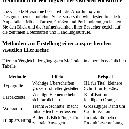
Definition und Wichtigkeit der visuellen Hierarchie
Die visuelle Hierarchie beschreibt die Anordnung von
Designelementen auf einer Seite, sodass die wichtigsten Inhalte ins
Auge fallen. Mittels Farben, Größen und Positionierungen lenken
Sie den Blick und die Aufmerksamkeit Ihrer Besucher gezielt auf
die zentralen Botschaften und Handlungsaufrufe.
Methoden zur Erstellung einer ansprechenden
visuellen Hierarchie
Hier ein Vergleich der gängigsten Methoden in einer übersichtlichen
Tabelle:
Methode
Effekt
Beispiel
Wichtige Überschriften
H1 für Titel, kleinere
Typografie
größer und fetter gestalten
Schrift für Fließtext
Wichtige Elemente heben
Kauf-Button in
Farbakzente
sich farblich ab
knalligem Orange
Trennt Abschnitte, macht
Großzügiger Rand um
Weißraum
Inhalte leichter erfassbar
Call-to-Action
Bilder als Blickfänger für
Produktbild neben
Bildplatzierung
zentrale Aussagen
Produktbeschreibung