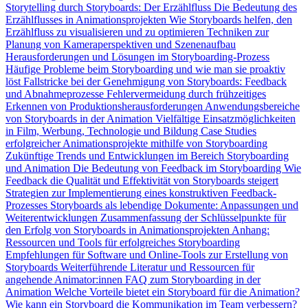
Storytelling durch Storyboards: Der Erzählfluss
Die Bedeutung des
Erzählflusses in Animationsprojekten
Wie Storyboards helfen, den
Erzählfluss zu visualisieren und zu optimieren
Techniken zur
Planung von Kameraperspektiven und Szenenaufbau
Herausforderungen und Lösungen im Storyboarding-Prozess
Häufige Probleme beim Storyboarding und wie man sie proaktiv
löst
Fallstricke bei der Genehmigung von Storyboards: Feedback
und Abnahmeprozesse
Fehlervermeidung durch frühzeitiges
Erkennen von Produktionsherausforderungen
Anwendungsbereiche
von Storyboards in der Animation
Vielfältige Einsatzmöglichkeiten
in Film, Werbung, Technologie und Bildung
Case Studies
erfolgreicher Animationsprojekte mithilfe von Storyboarding
Zukünftige Trends und Entwicklungen im Bereich Storyboarding
und Animation
Die Bedeutung von Feedback im Storyboarding
Wie
Feedback die Qualität und Effektivität von Storyboards steigert
Strategien zur Implementierung eines konstruktiven Feedback-
Prozesses
Storyboards als lebendige Dokumente: Anpassungen und
Weiterentwicklungen
Zusammenfassung der Schlüsselpunkte für
den Erfolg von Storyboards in Animationsprojekten
Anhang:
Ressourcen und Tools für erfolgreiches Storyboarding
Empfehlungen für Software und Online-Tools zur Erstellung von
Storyboards
Weiterführende Literatur und Ressourcen für
angehende Animator:innen
FAQ zum Storyboarding in der
Animation
Welche Vorteile bietet ein Storyboard für die Animation?
Wie kann ein Storyboard die Kommunikation im Team verbessern?