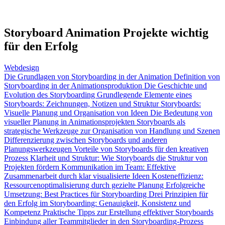
Storyboard Animation Projekte wichtig
für den Erfolg
Webdesign
Die Grundlagen von Storyboarding in der Animation
Definition von
Storyboarding in der Animationsproduktion
Die Geschichte und
Evolution des Storyboarding
Grundlegende Elemente eines
Storyboards: Zeichnungen, Notizen und Struktur
Storyboards:
Visuelle Planung und Organisation von Ideen
Die Bedeutung von
visueller Planung in Animationsprojekten
Storyboards als
strategische Werkzeuge zur Organisation von Handlung und Szenen
Differenzierung zwischen Storyboards und anderen
Planungswerkzeugen
Vorteile von Storyboards für den kreativen
Prozess
Klarheit und Struktur: Wie Storyboards die Struktur von
Projekten fördern
Kommunikation im Team: Effektive
Zusammenarbeit durch klar visualisierte Ideen
Kosteneffizienz:
Ressourcenoptimalisierung durch gezielte Planung
Erfolgreiche
Umsetzung: Best Practices für Storyboarding
Drei Prinzipien für
den Erfolg im Storyboarding: Genauigkeit, Konsistenz und
Kompetenz
Praktische Tipps zur Erstellung effektiver Storyboards
Einbindung aller Teammitglieder in den Storyboarding-Prozess