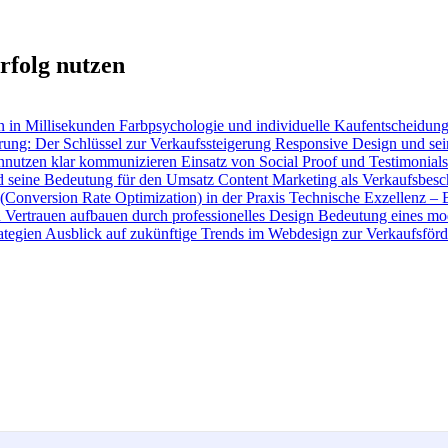
rfolg nutzen
n in Millisekunden
Farbpsychologie und individuelle Kaufentscheidun
ung: Der Schlüssel zur Verkaufssteigerung
Responsive Design und se
nutzen klar kommunizieren
Einsatz von Social Proof und Testimonial
 seine Bedeutung für den Umsatz
Content Marketing als Verkaufsbes
Conversion Rate Optimization) in der Praxis
Technische Exzellenz – B
n
Vertrauen aufbauen durch professionelles Design
Bedeutung eines mo
ategien
Ausblick auf zukünftige Trends im Webdesign zur Verkaufsför