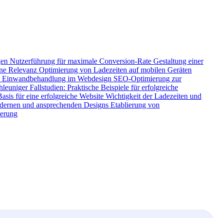
gen
Nutzerführung für maximale Conversion-Rate
Gestaltung einer
ine Relevanz
Optimierung von Ladezeiten auf mobilen Geräten
s
Einwandbehandlung im Webdesign
SEO-Optimierung zur
chleuniger
Fallstudien: Praktische Beispiele für erfolgreiche
asis für eine erfolgreiche Website
Wichtigkeit der Ladezeiten und
dernen und ansprechenden Designs
Etablierung von
derung