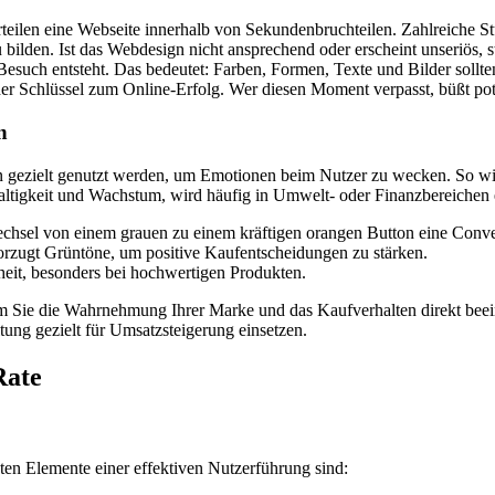
rteilen eine Webseite innerhalb von Sekundenbruchteilen. Zahlreiche S
u bilden. Ist das Webdesign nicht ansprechend oder erscheint unseriös,
 Besuch entsteht. Das bedeutet: Farben, Formen, Texte und Bilder sollten
der Schlüssel zum Online-Erfolg. Wer diesen Moment verpasst, büßt pot
n
n gezielt genutzt werden, um Emotionen beim Nutzer zu wecken. So wi
ltigkeit und Wachstum, wird häufig in Umwelt- oder Finanzbereichen ei
echsel von einem grauen zu einem kräftigen orangen Button eine Conv
rzugt Grüntöne, um positive Kaufentscheidungen zu stärken.
heit, besonders bei hochwertigen Produkten.
dem Sie die Wahrnehmung Ihrer Marke und das Kaufverhalten direkt bee
ung gezielt für Umsatzsteigerung einsetzen.
Rate
sten Elemente einer effektiven Nutzerführung sind: