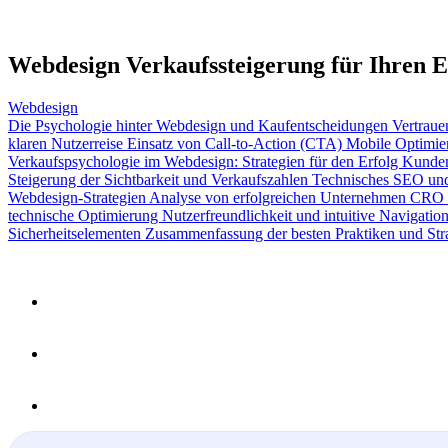
Webdesign Verkaufssteigerung für Ihren E
Webdesign
Die Psychologie hinter Webdesign und Kaufentscheidungen
Vertraue
klaren Nutzerreise
Einsatz von Call-to-Action (CTA)
Mobile Optimier
Verkaufspsychologie im Webdesign: Strategien für den Erfolg
Kunden
Steigerung der Sichtbarkeit und Verkaufszahlen
Technisches SEO und
Webdesign-Strategien
Analyse von erfolgreichen Unternehmen
CRO (
technische Optimierung
Nutzerfreundlichkeit und intuitive Navigatio
Sicherheitselementen
Zusammenfassung der besten Praktiken und Str