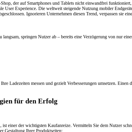
-Shop, der auf Smartphones und Tablets nicht einwandfrei funktioniert
le User Experience. Die weltweit steigende Nutzung mobiler Endgeräte s
bgeschlossen. Ignorieren Unternehmen diesen Trend, verpassen sie e
e zu langsam, springen Nutzer ab – bereits eine Verzögerung von nur e
hre Ladezeiten messen und gezielt Verbesserungen umsetzen. Einen de
gien für den Erfolg
 ist einer der wichtigsten Kaufanreize. Vermitteln Sie dem Nutzer schn
er Gestaltung Ihrer Produktseiten: