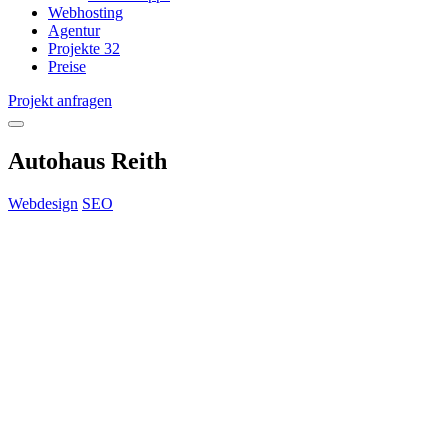
Webhosting
Agentur
Projekte
32
Preise
Projekt anfragen
open
menu
Autohaus Reith
Webdesign
SEO