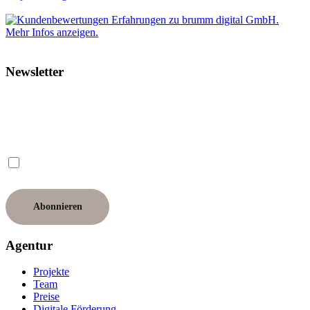
Newsletter
Ich möchte den Newsletter erhalten und willige ein, dass meine E-Mail-Adresse dafür
verwendet wird. Hinweise zum Datenschutz finde ich in der Datenschutzerklärung. Ich
kann meine Einwilligung jederzeit widerrufen.
Agentur
Projekte
Team
Preise
Digitale Förderung