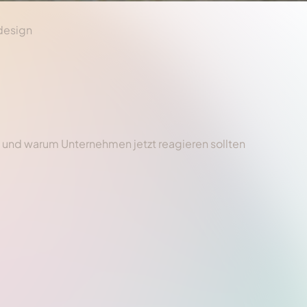
esign
und warum Unternehmen jetzt reagieren sollten