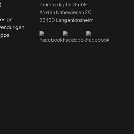
g
brumm digital GmbH
An den Nahewiesen 20
Design
55450 Langenlonsheim
endungen
Apps