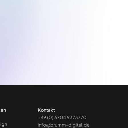
gen
Kontakt
+49 (0) 6704 9373770
ign
info@brumm-digital.de