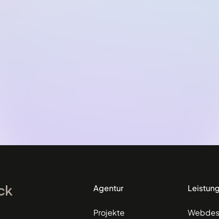
ick
Agentur
Leistun
Projekte
Webdes