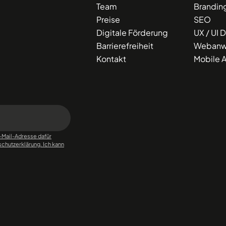
Team
Brandin
Preise
SEO
Digitale Förderung
UX / UI 
Barrierefreiheit
Webanw
Kontakt
Mobile 
E-Mail-Adresse dafür
chutzerklärung. Ich kann