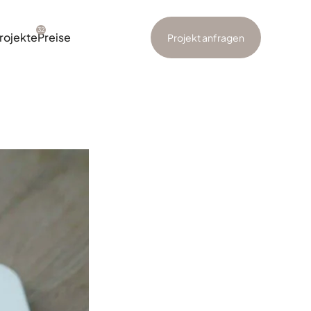
32
rojekte
Preise
Projekt anfragen