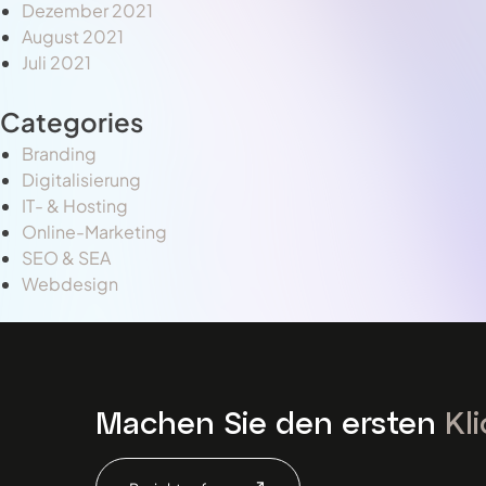
Dezember 2021
August 2021
Juli 2021
Categories
Branding
Digitalisierung
IT- & Hosting
Online-Marketing
SEO & SEA
Webdesign
Machen Sie den ersten
Kl