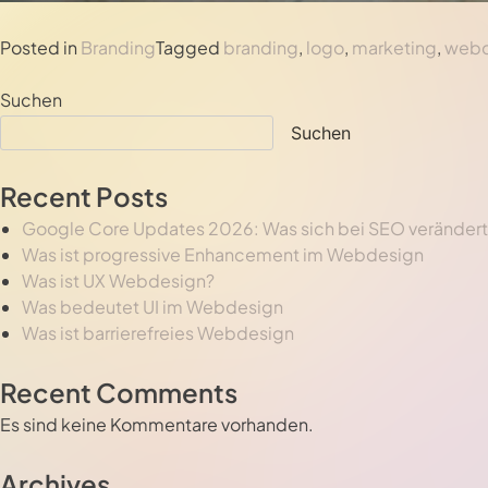
Posted in
Branding
Tagged
branding
,
logo
,
marketing
,
webd
Suchen
Suchen
Recent Posts
Google Core Updates 2026: Was sich bei SEO verändert 
Was ist progressive Enhancement im Webdesign
Was ist UX Webdesign?
Was bedeutet UI im Webdesign
Was ist barrierefreies Webdesign
Recent Comments
Es sind keine Kommentare vorhanden.
Archives