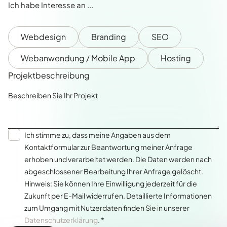
Ich habe Interesse an ...
Webdesign
Branding
SEO
Webanwendung / Mobile App
Hosting
Projektbeschreibung
Ich stimme zu, dass meine Angaben aus dem
Kontaktformular zur Beantwortung meiner Anfrage
erhoben und verarbeitet werden. Die Daten werden nach
abgeschlossener Bearbeitung Ihrer Anfrage gelöscht.
Hinweis: Sie können Ihre Einwilligung jederzeit für die
Zukunft per E-Mail widerrufen. Detaillierte Informationen
zum Umgang mit Nutzerdaten finden Sie in unserer
Datenschutzerklärung
. *