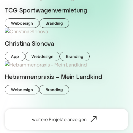
TCG Sportwagenvermietung
Webdesign
Branding
Christina Slonova
App
Webdesign
Branding
Hebammenpraxis – Mein Landkind
Webdesign
Branding
weitere Projekte anzeigen