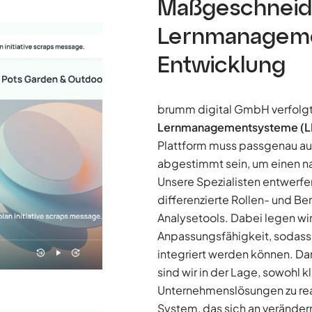
Maßgeschneid
Lernmanageme
Entwicklung
brumm digital GmbH verfolgt
Lernmanagementsysteme (L
Plattform muss passgenau au
abgestimmt sein, um einen na
Unsere Spezialisten entwerf
differenzierte Rollen- und 
Analysetools. Dabei legen wi
Anpassungsfähigkeit, sodass 
integriert werden können. Da
sind wir in der Lage, sowohl 
Unternehmenslösungen zu real
System, das sich an verände