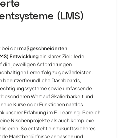
erte
ntsysteme (LMS)
 bei der
maßgeschneiderten
MS) Entwicklung
ein klares Ziel: Jede
f die jeweiligen Anforderungen
chhaltigen Lernerfolg zu gewährleisten.
en benutzerfreundliche Dashboards,
Berechtigungssysteme sowie umfassende
r besonderen Wert auf Skalierbarkeit und
neue Kurse oder Funktionen nahtlos
nk unserer Erfahrung im E-Learning-Bereich
kleine Nischenprojekte als auch komplexe
isieren. So entsteht ein zukunftssicheres
rnde Marktbedürfnisse anpassen und