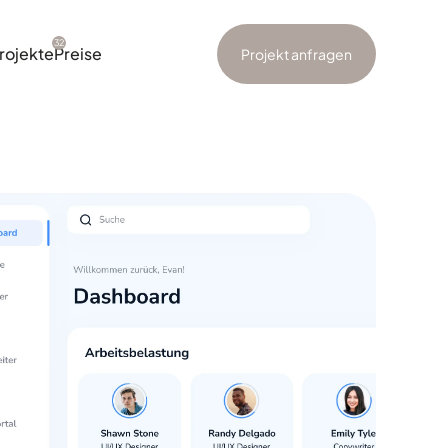
32
rojekte
Preise
Projekt anfragen