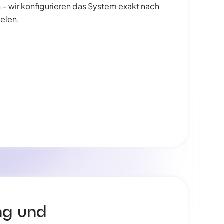
 wir konfigurieren das System exakt nach
ielen.
ng und