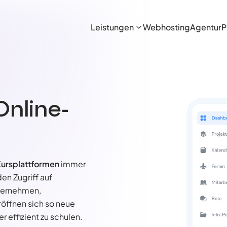
Leistungen
Webhosting
Agentur
P
Online-
ursplattformen
immer
n Zugriff auf
nternehmen,
öffnen sich so neue
 effizient zu schulen.