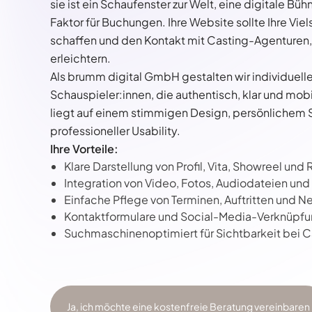
sie ist ein Schaufenster zur Welt, eine digitale B
Faktor für Buchungen. Ihre Website sollte Ihre Viel
schaffen und den Kontakt mit Casting-Agenturen,
erleichtern.
Als brumm digital GmbH gestalten wir individuell
Schauspieler:innen, die authentisch, klar und mobi
liegt auf einem stimmigen Design, persönlichem S
professioneller Usability.
Ihre Vorteile:
Klare Darstellung von Profil, Vita, Showreel und
Integration von Video, Fotos, Audiodateien un
Einfache Pflege von Terminen, Auftritten und N
Kontaktformulare und Social-Media-Verknüpfu
Suchmaschinenoptimiert für Sichtbarkeit bei C
Ja, ich möchte eine kostenfreie Beratung vereinbaren