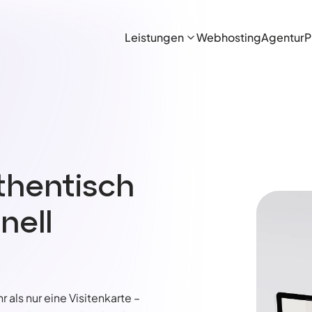
Leistungen
Webhosting
Agentur
P
thentisch
nell
 als nur eine Visitenkarte –