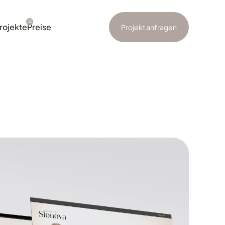
32
rojekte
Preise
Projekt anfragen